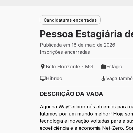
Candidaturas encerradas
Pessoa Estagiária de
Publicada em 18 de maio de 2026
Inscrições encerradas
Belo Horizonte - MG
Estágio
Local de trabalho: Belo Horizonte - MG
Tipo de vaga: 
Híbrido
Vaga tamb
Modelo de trabalho: Híbrido
Vaga também 
DESCRIÇÃO DA VAGA
Aqui na WayCarbon nós atuamos para cata
lutamos por um mundo melhor! Hoje somo
tecnologia e inovação voltadas para a su
ecoeficiência e a economia Net-Zero. S