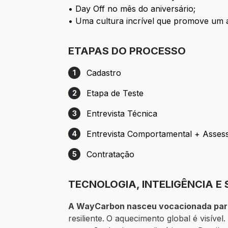
• Day Off no mês do aniversário;
• Uma cultura incrível que promove um am
ETAPAS DO PROCESSO
Cadastro
1
Etapa 1: Cadastro
Etapa de Teste
2
Etapa 2: Etapa de Teste
Entrevista Técnica
3
Etapa 3: Entrevista Técnica
Entrevista Comportamental + Asses
4
Etapa 4: Entrevista Comportamental + A
Contratação
5
Etapa 5: Contratação
TECNOLOGIA, INTELIGÊNCIA 
A WayCarbon nasceu vocacionada para
resiliente.
O aquecimento global é visíve